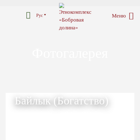
Меню
Рус
Фотогалерея
Байлык (Богатство)