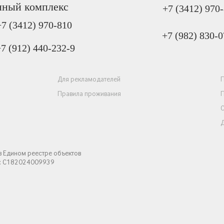
нный комплекс
+7 (3412) 970
+7 (3412) 970-810
+7 (982) 830-0
7 (912) 440-232-9
Для рекламодателей
П
Правила проживания
П
С
Д
в Едином реестре объектов
:
С182024009939